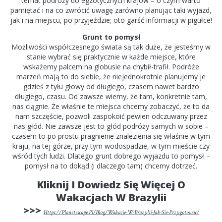
temat podróży do egzotycznych krajów – o czym warto
pamiętać i na co zwrócić uwagę zarówno planując taki wyjazd,
jak i na miejscu, po przyjeździe; oto garść informacji w pigułce!
Grunt to pomysł
Możliwości współczesnego świata są tak duże, że jesteśmy w
stanie wybrać się praktycznie w każde miejsce, które
wskażemy palcem na globusie na chybił-trafił. Podróże
marzeń mają to do siebie, że niejednokrotnie planujemy je
gdzieś z tyłu głowy od długiego, czasem nawet bardzo
długiego, czasu. Od zawsze wiemy, że tam, konkretnie tam,
nas ciągnie. Że właśnie te miejsca chcemy zobaczyć, że to da
nam szczęście, pozwoli zaspokoić pewien odczuwany przez
nas głód. Nie zawsze jest to głód podróży samych w sobie –
czasem to po prostu pragnienie znalezienia się właśnie w tym
kraju, na tej górze, przy tym wodospadzie, w tym mieście czy
wśród tych ludzi. Dlatego grunt dobrego wyjazdu to pomysł –
pomysł na to dokąd (i dlaczego tam) chcemy dotrzeć.
Kliknij I Dowiedz Się Więcej O
Wakacjach W Brazylii
>>>
Https://planetescape.pl/blog/wakacje-W-Brazylii-Jak-Sie-Przygotowac/