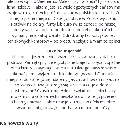
ale co wziąć do Wietnamu, Malezji czy Tajlandii? I gdzie to, u
licha, zdobyć? Faktem jest, że wiele egzotycznych państw ma
swoje waluty, których próżno szukać w polskich kantorach. Co
innego już na miejscu. Dlatego dobrze w Polsce wymienić
złotówki na dolary, funty lub euro (w zależności od naszej
destynacji), a dopiero po dotarciu do celu dokonać ich
wymiany na lokalną walutę. Odradzamy też korzystanie z
lotniskowych kantorów – po prostu niezbyt się Wam to opłaci.
Lokalna mądrość
Na koniec jeszcze jedna ważna rzecz związana z daleką
podróżą. Pamiętajmy, że egzotyczne kraje to często zupełnie
obca kultura, zwyczaje i wierzenia. Dlatego zawsze warto
dokonać przed wyjazdem dokładnego „wywiadu” odnośnie
miejsca, do którego się udajemy. Jakich zachowań unikać, na
co zwracać uwagę, czego się strzec, a co jest dobrze
postrzegane? Czasem zupełnie nieświadomie i niechcący
możemy urazić lokalnych mieszkańców – a tego przecież
chcemy uniknąć. Dobre relacje z nimi, a w efekcie dobre
wspomnienia, to zwykle podstawa udanej podróży.
Najnowsze Wpisy