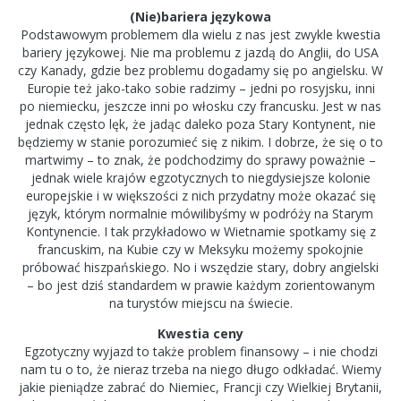
(Nie)bariera językowa
Podstawowym problemem dla wielu z nas jest zwykle kwestia
bariery językowej. Nie ma problemu z jazdą do Anglii, do USA
czy Kanady, gdzie bez problemu dogadamy się po angielsku. W
Europie też jako-tako sobie radzimy – jedni po rosyjsku, inni
po niemiecku, jeszcze inni po włosku czy francusku. Jest w nas
jednak często lęk, że jadąc daleko poza Stary Kontynent, nie
będziemy w stanie porozumieć się z nikim. I dobrze, że się o to
martwimy – to znak, że podchodzimy do sprawy poważnie –
jednak wiele krajów egzotycznych to niegdysiejsze kolonie
europejskie i w większości z nich przydatny może okazać się
język, którym normalnie mówilibyśmy w podróży na Starym
Kontynencie. I tak przykładowo w Wietnamie spotkamy się z
francuskim, na Kubie czy w Meksyku możemy spokojnie
próbować hiszpańskiego. No i wszędzie stary, dobry angielski
– bo jest dziś standardem w prawie każdym zorientowanym
na turystów miejscu na świecie.
Kwestia ceny
Egzotyczny wyjazd to także problem finansowy – i nie chodzi
nam tu o to, że nieraz trzeba na niego długo odkładać. Wiemy
jakie pieniądze zabrać do Niemiec, Francji czy Wielkiej Brytanii,