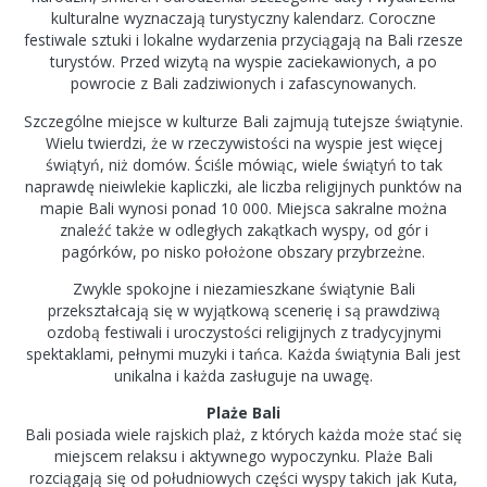
kulturalne wyznaczają turystyczny kalendarz. Coroczne
festiwale sztuki i lokalne wydarzenia przyciągają na Bali rzesze
turystów. Przed wizytą na wyspie zaciekawionych, a po
powrocie z Bali zadziwionych i zafascynowanych.
Szczególne miejsce w kulturze Bali zajmują tutejsze świątynie.
Wielu twierdzi, że w rzeczywistości na wyspie jest więcej
świątyń, niż domów. Ściśle mówiąc, wiele świątyń to tak
naprawdę nieiwlekie kapliczki, ale liczba religijnych punktów na
mapie Bali wynosi ponad 10 000. Miejsca sakralne można
znaleźć także w odległych zakątkach wyspy, od gór i
pagórków, po nisko położone obszary przybrzeżne.
Zwykle spokojne i niezamieszkane świątynie Bali
przekształcają się w wyjątkową scenerię i są prawdziwą
ozdobą festiwali i uroczystości religijnych z tradycyjnymi
spektaklami, pełnymi muzyki i tańca. Każda świątynia Bali jest
unikalna i każda zasługuje na uwagę.
Plaże Bali
Bali posiada wiele rajskich plaż, z których każda może stać się
miejscem relaksu i aktywnego wypoczynku. Plaże Bali
rozciągają się od południowych części wyspy takich jak Kuta,