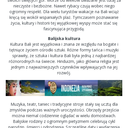
swoich świętych gór. Morze od wieków uważane jest tutaj za
nieczyste i bezbożne. Nawet rybacy czują wobec niego
ogromny respekt. Dla wielu turystów wakacje na Bali wciąż
kręcą się wokół wspaniałych plaż. Tymczasem poznawanie
życia, kultury i historii tej wyjątkowej wyspy może stać się
fascynująca przygodą.
Balijska kultura
Kultura Bali jest wyjątkowa i znana ze względu na bogate i
tętniące życiem ośrodki sztuki. Różne formy tańca i muzyki
sprawiły, że sztuka i kultura Bali była jedną z najbardziej
różnorodnych na świecie. Hinduizm, jako główna religia jest
jednym z najważniejszych czynników wpływających na jej
rozwój.
Muzyka, teatr, taniec i tradycyjne stroje stały się ucztą dla
zmysłów podczas ważnych uroczystości. Obrzędy przejścia
można niemal codziennie oglądać w wielu domostwach.
Balijskie rodziny z ogromnym pietyzmem celebrują cykl
narodzin, śmierci i odrodzenia. Szczególne daty i wydarzenia