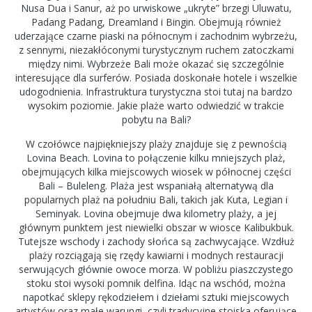
Nusa Dua i Sanur, aż po urwiskowe „ukryte” brzegi Uluwatu,
Padang Padang, Dreamland i Bingin. Obejmują również
uderzające czarne piaski na północnym i zachodnim wybrzeżu,
z sennymi, niezakłóconymi turystycznym ruchem zatoczkami
między nimi. Wybrzeże Bali może okazać się szczególnie
interesujące dla surferów. Posiada doskonałe hotele i wszelkie
udogodnienia. Infrastruktura turystyczna stoi tutaj na bardzo
wysokim poziomie. Jakie plaże warto odwiedzić w trakcie
pobytu na Bali?
W czołówce najpiękniejszy plaży znajduje się z pewnością
Lovina Beach. Lovina to połączenie kilku mniejszych plaż,
obejmujących kilka miejscowych wiosek w północnej części
Bali – Buleleng. Plaża jest wspaniałą alternatywą dla
popularnych plaż na południu Bali, takich jak Kuta, Legian i
Seminyak. Lovina obejmuje dwa kilometry plaży, a jej
głównym punktem jest niewielki obszar w wiosce Kalibukbuk.
Tutejsze wschody i zachody słońca są zachwycające. Wzdłuż
plaży rozciągają się rzędy kawiarni i modnych restauracji
serwujących głównie owoce morza. W pobliżu piaszczystego
stoku stoi wysoki pomnik delfina. Idąc na wschód, można
napotkać sklepy rękodziełem i dziełami sztuki miejscowych
artystów oraz małe warungi, czyli tradycyjne stoiska oferujące