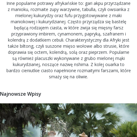
Inne popularne potrawy afrykańskie to: gari akpu przyrządzane
z manioku, rozmaite zupy warzywne, tabulla, czyli owsianka z
mielonej kukurydzy oraz fufu przygotowywane z maki
maniokowej i kukurydzianej. Często przyrządza się bastelę
będącą rodzajem ciasta, w które zwija się mięsny farsz
przyprawiony imbirem, cynamonem, papryką, szafranem i
kolendrą z dodatkiem cebuli. Charakterystyczny dla Afryki jest
także biltong, czyli suszone mięso wołowe albo strusie, które
doprawia się octem, kolendrą, solą oraz pieprzem. Popularne
są również placuszki wykonywane z grubo mielonej mąki
kukurydzianej, noszące nazwę nshima. Z kolej ouarka to
bardzo cieniutkie ciasto napełnione rozmaitymi farszami, które
smaży się na oliwie.
Najnowsze Wpisy