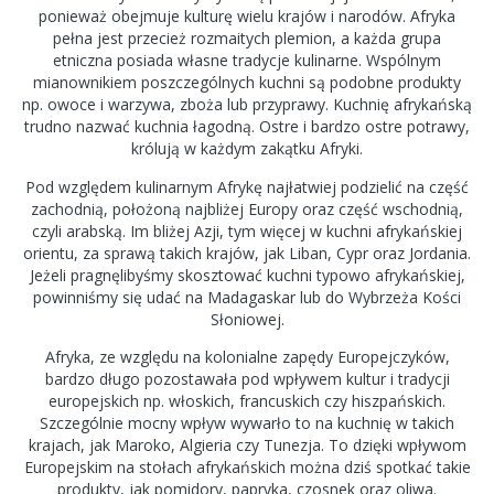
ponieważ obejmuje kulturę wielu krajów i narodów. Afryka
pełna jest przecież rozmaitych plemion, a każda grupa
etniczna posiada własne tradycje kulinarne. Wspólnym
mianownikiem poszczególnych kuchni są podobne produkty
np. owoce i warzywa, zboża lub przyprawy. Kuchnię afrykańską
trudno nazwać kuchnia łagodną. Ostre i bardzo ostre potrawy,
królują w każdym zakątku Afryki.
Pod względem kulinarnym Afrykę najłatwiej podzielić na część
zachodnią, położoną najbliżej Europy oraz część wschodnią,
czyli arabską. Im bliżej Azji, tym więcej w kuchni afrykańskiej
orientu, za sprawą takich krajów, jak Liban, Cypr oraz Jordania.
Jeżeli pragnęlibyśmy skosztować kuchni typowo afrykańskiej,
powinniśmy się udać na Madagaskar lub do Wybrzeża Kości
Słoniowej.
Afryka, ze względu na kolonialne zapędy Europejczyków,
bardzo długo pozostawała pod wpływem kultur i tradycji
europejskich np. włoskich, francuskich czy hiszpańskich.
Szczególnie mocny wpływ wywarło to na kuchnię w takich
krajach, jak Maroko, Algieria czy Tunezja. To dzięki wpływom
Europejskim na stołach afrykańskich można dziś spotkać takie
produkty, jak pomidory, papryka, czosnek oraz oliwa.