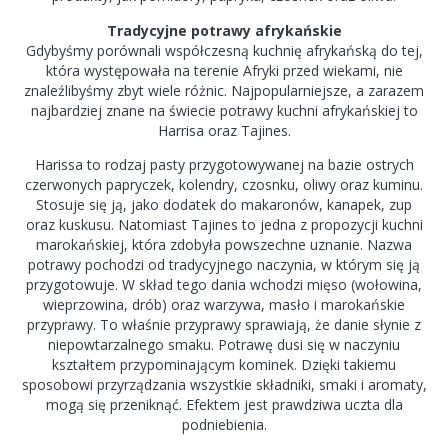
Tradycyjne potrawy afrykańskie
Gdybyśmy porównali współczesną kuchnię afrykańską do tej,
która występowała na terenie Afryki przed wiekami, nie
znaleźlibyśmy zbyt wiele różnic. Najpopularniejsze, a zarazem
najbardziej znane na świecie potrawy kuchni afrykańskiej to
Harrisa oraz Tajines.
Harissa to rodzaj pasty przygotowywanej na bazie ostrych
czerwonych papryczek, kolendry, czosnku, oliwy oraz kuminu.
Stosuje się ją, jako dodatek do makaronów, kanapek, zup
oraz kuskusu. Natomiast Tajines to jedna z propozycji kuchni
marokańskiej, która zdobyła powszechne uznanie. Nazwa
potrawy pochodzi od tradycyjnego naczynia, w którym się ją
przygotowuje. W skład tego dania wchodzi mięso (wołowina,
wieprzowina, drób) oraz warzywa, masło i marokańskie
przyprawy. To właśnie przyprawy sprawiają, że danie słynie z
niepowtarzalnego smaku. Potrawę dusi się w naczyniu
kształtem przypominającym kominek. Dzięki takiemu
sposobowi przyrządzania wszystkie składniki, smaki i aromaty,
mogą się przeniknąć. Efektem jest prawdziwa uczta dla
podniebienia.