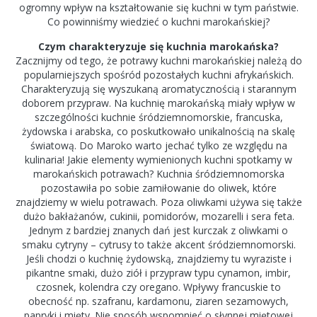
ogromny wpływ na kształtowanie się kuchni w tym państwie.
Co powinniśmy wiedzieć o kuchni marokańskiej?
Czym charakteryzuje się kuchnia marokańska?
Zacznijmy od tego, że potrawy kuchni marokańskiej należą do
popularniejszych spośród pozostałych kuchni afrykańskich.
Charakteryzują się wyszukaną aromatycznością i starannym
doborem przypraw. Na kuchnię marokańską miały wpływ w
szczególności kuchnie śródziemnomorskie, francuska,
żydowska i arabska, co poskutkowało unikalnością na skalę
światową. Do Maroko warto jechać tylko ze względu na
kulinaria! Jakie elementy wymienionych kuchni spotkamy w
marokańskich potrawach? Kuchnia śródziemnomorska
pozostawiła po sobie zamiłowanie do oliwek, które
znajdziemy w wielu potrawach. Poza oliwkami używa się także
dużo bakłażanów, cukinii, pomidorów, mozarelli i sera feta.
Jednym z bardziej znanych dań jest kurczak z oliwkami o
smaku cytryny – cytrusy to także akcent śródziemnomorski.
Jeśli chodzi o kuchnię żydowską, znajdziemy tu wyraziste i
pikantne smaki, dużo ziół i przypraw typu cynamon, imbir,
czosnek, kolendra czy oregano. Wpływy francuskie to
obecność np. szafranu, kardamonu, ziaren sezamowych,
papryki i mięty. Nie sposób wspomnieć o słynnej miętowej