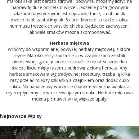
marokańska jest bardzo zdrowa i pożywna, możemy liczyć na
naprawdę duże porce! Co więcej, jedzenie poza głównymi
szlakami turystycznymi jest naprawdę tanie, za obiad dla
dwóch osób zapłacimy ok. 5 euro. Maroko to także stolica
hummusu i wszelkich past do chleba. Będziecie zachwyceni,
jak wiele smaków można skomponować.
Herbata miętowa
Wróćmy do wspomnianej powyżej herbaty miętowej, z której
słynie Maroko. Przyrządza się ją w czajniczkach ze stali
nierdzewnej, gotując przez kilkanaście minut suszone lub
świeże liście mięty razem z pudrową zieloną herbatą. Aby
herbata smakowała wg tradycyjnej receptury, trzeba ją kilka
razy przelać między szklanką a czajnikiem oraz dodać dużo
cukru. Na naparze wytworzy się charakterystyczna pianka, a
my rozpłyniemy się w orzeźwiającym smaku. Herbatę miętową
można pić nawet w największe upały!
Najnowsze Wpisy