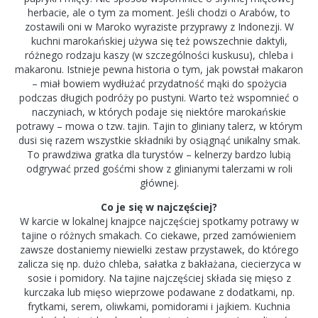
herbacie, ale o tym za moment. Jeśli chodzi o Arabów, to
zostawili oni w Maroko wyraziste przyprawy z Indonezji. W
kuchni marokańskiej używa się też powszechnie daktyli,
różnego rodzaju kaszy (w szczególności kuskusu), chleba i
makaronu. Istnieje pewna historia o tym, jak powstał makaron
– miał bowiem wydłużać przydatność mąki do spożycia
podczas długich podróży po pustyni. Warto też wspomnieć o
naczyniach, w których podaje się niektóre marokańskie
potrawy – mowa o tzw. tajin. Tajin to gliniany talerz, w którym
dusi się razem wszystkie składniki by osiągnąć unikalny smak.
To prawdziwa gratka dla turystów – kelnerzy bardzo lubią
odgrywać przed gośćmi show z glinianymi talerzami w roli
głównej.
Co je się w najczęściej?
W karcie w lokalnej knajpce najczęściej spotkamy potrawy w
tajine o różnych smakach. Co ciekawe, przed zamówieniem
zawsze dostaniemy niewielki zestaw przystawek, do którego
zalicza się np. dużo chleba, sałatka z bakłażana, ciecierzyca w
sosie i pomidory. Na tajine najczęściej składa się mięso z
kurczaka lub mięso wieprzowe podawane z dodatkami, np.
frytkami, serem, oliwkami, pomidorami i jajkiem. Kuchnia