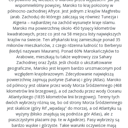
wspomnieliśmy powyżej, Maroko to kraj położony w
północno-zachodniej Afryce. Jest jednym z krajów Maghrebu
(arab. Zachodu) do którego zaliczają się również Tunezja i
Algieria – najbardziej na zachód wysunięte kraje islamu.
Maroko ma powierzchnię około 450 tysięcy kilometrów
kwadratowych, przez co jest na 58 miejscu listy największych
krajów na świecie. Ten afrykański kraj zamieszkuje ponad 35
milionów mieszkańców, z czego rdzenna ludność to Berberysi
(kiedyś nazywani Maurami). Ponad 60% Marokańczyków to
Arabowie, mieszkają tu także wędrowcy zza Sahary
Zachodniej oraz Żydzi. Jeśli chodzi o ukształtowanie
geograficzne, Maroko jest krajem bardzo urozmaiconym pod
względem krajobrazowym. Zdecydowanie największą
powierzchnię zajmują pustynie (Sahara) i góry (Atlas). Maroko
od północy jest oblane przez wody Morza Śródziemnego (468
kilometrów linii brzegowej), a od zachodu przez wody Oceanu
Atlantyckiego (1835 kilometrów linii brzegowej). Tereny tych
dwóch wybrzeży różnią się, bo od strony Morza Śródziemnego
jest skaliście (góry Rif „wpadają” do morza), a od Atlantyku są
wyżyny (blisko znajdują się podnóża gór Atlas), ale z
piaszczystymi plażami (np. te w Agadirze). Pasy wybrzeży są
bardzo wąskie i górzyste. Takie warunki oczywiście mają