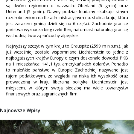
są dwóm regionom o nazwach: Oberland (6 gmin) oraz
Unterland (5 gmin). Dawny podział feudalny skutkuje silnym
rozdrobnieniom na tle administracyjnym np. stolica kraju, która
jest zarazem gminą dzieli się na 6 części. Zachodnie granice
państwa wyznacza bieg rzeki Ren, natomiast naturalną granicę
wschodnią tworzą łańcuchy alpejskie.
Najwyższy szczyt w tym kraju to Grauspitz (2599 m n.p.m.). Jak
już wcześniej zostało wspomniane Liechtenstein to jedne z
najbogatszych krajów Europy o czym doskonale dowodzi PKB
na 1 mieszkańca: 141,1 tys. amerykańskich dolarów. Ponadto
to maleńkie państwo w Europie Zachodniej nazywane jest
rajem podatkowym, ze względu na niską ich wysokość oraz
prowadzoną w kraju liberalną politykę. Liechtenstein jest
miejscem, w którym swoją siedzibę ma wiele towarzystw
finansowych oraz zagranicznych firm.
Najnowsze Wpisy