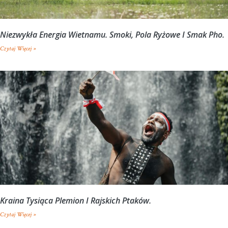
Niezwykła Energia Wietnamu. Smoki, Pola Ryżowe I Smak Pho.
Czytaj Więcej »
Kraina Tysiąca Plemion I Rajskich Ptaków.
Czytaj Więcej »