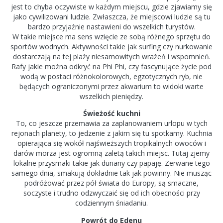
jest to chyba oczywiste w każdym miejscu, gdzie zjawiamy się
jako cywilizowani ludzie. Zwłaszcza, że miejscowi ludzie są tu
bardzo przyjaźnie nastawieni do wszelkich turystów.
W takie miejsce ma sens wzięcie ze sobą różnego sprzętu do
sportów wodnych. Aktywności takie jak surfing czy nurkowanie
dostarczają na tej plaży niesamowitych wrażeń i wspomnień.
Rafy jakie można odkryć na Phi Phi, czy fascynujące życie pod
wodą w postaci różnokolorowych, egzotycznych ryb, nie
będących ograniczonymi przez akwarium to widoki warte
wszelkich pieniędzy.
Świeżość kuchni
To, co jeszcze przemawia za zaplanowaniem urlopu w tych
rejonach planety, to jedzenie z jakim się tu spotkamy. Kuchnia
opierająca się wokół najświeższych tropikalnych owoców i
darów morza jest ogromną zaletą takich miejsc. Tutaj zjemy
lokalne przysmaki takie jak duriany czy papaję. Zerwane tego
samego dnia, smakują dokładnie tak jak powinny. Nie musząc
podróżować przez pół świata do Europy, są smaczne,
soczyste i trudno odzwyczaić się od ich obecności przy
codziennym śniadaniu.
Powrót do Edenu