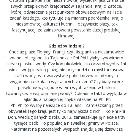
Ostatnim punktem tej niesamowitej wycieczki jest znana ze
swych przepięknych krajobrazów Tajlandia. Kraj o Zatoce,
której odwiedzenie jest punktem obowiązkowym na liście
zadań każdego, kto tytułuje się mianem podróżnika. Kraj o
niesamowitej kulturze i kuchni. I oczywiście plaży, tak
fascynującej, że zainspirowała powstanie dużej produkcji
filmowej.
Gdzieżby indziej?
Chociaż plaże Florydy, Francji czy Hiszpanii są niesamowicie
znane i oblegane, to Tajlandzkie Phi Phi byłyby synonimem
ideału piasku i wody. Czy komukolwiek, kto oczami wyobraźni
widzi swoją idealną plażę, nie przychodzi na myśl turkusowa
tafla wody, w towarzystwie palm i drzew osadzonych
wygodnie na skałach wystających z ocenu? Czy biały wręcz
piasek nie występuje w tym wyobrażeniu w bliskim
towarzystwie wspomnianej wody? Dokładnie tak to wygląda w
Tajlandii, a najpiękniej chyba właśnie na Phi Phi.
Phi Phi to wyspy należące do Tajlandii. Zamieszkaną przez
obywateli tego kraju jest tylko największa z nich – Ko Phi Phi
Don. Według danych z roku 2013, zamieszkuje ją niecałe trzy
tysiące osób. To populacja niewielkiej gminy w Polsce.
Natomiast na pozostałych wyspach znajdują się dziewicze