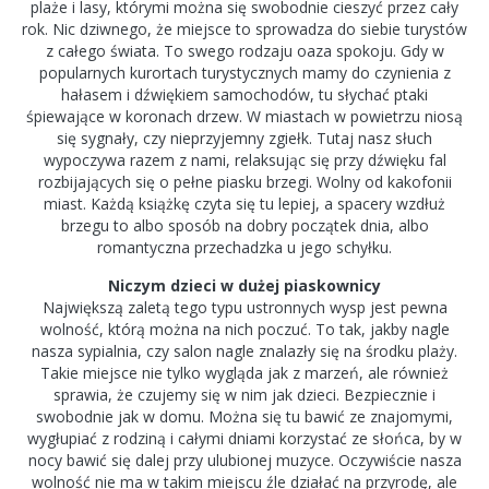
plaże i lasy, którymi można się swobodnie cieszyć przez cały
rok. Nic dziwnego, że miejsce to sprowadza do siebie turystów
z całego świata. To swego rodzaju oaza spokoju. Gdy w
popularnych kurortach turystycznych mamy do czynienia z
hałasem i dźwiękiem samochodów, tu słychać ptaki
śpiewające w koronach drzew. W miastach w powietrzu niosą
się sygnały, czy nieprzyjemny zgiełk. Tutaj nasz słuch
wypoczywa razem z nami, relaksując się przy dźwięku fal
rozbijających się o pełne piasku brzegi. Wolny od kakofonii
miast. Każdą książkę czyta się tu lepiej, a spacery wzdłuż
brzegu to albo sposób na dobry początek dnia, albo
romantyczna przechadzka u jego schyłku.
Niczym dzieci w dużej piaskownicy
Największą zaletą tego typu ustronnych wysp jest pewna
wolność, którą można na nich poczuć. To tak, jakby nagle
nasza sypialnia, czy salon nagle znalazły się na środku plaży.
Takie miejsce nie tylko wygląda jak z marzeń, ale również
sprawia, że czujemy się w nim jak dzieci. Bezpiecznie i
swobodnie jak w domu. Można się tu bawić ze znajomymi,
wygłupiać z rodziną i całymi dniami korzystać ze słońca, by w
nocy bawić się dalej przy ulubionej muzyce. Oczywiście nasza
wolność nie ma w takim miejscu źle działać na przyrodę, ale