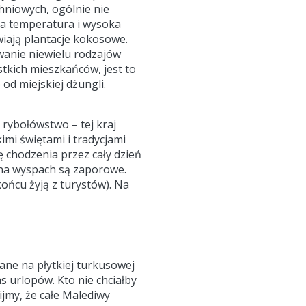
hniowych, ogólnie nie
ka temperatura i wysoka
wiają plantacje kokosowe.
wanie niewielu rodzajów
ystkich mieszkańców, jest to
od miejskiej dżungli.
 rybołówstwo – tej kraj
imi świętami i tradycjami
ię chodzenia przez cały dzień
 na wyspach są zaporowe.
ońcu żyją z turystów). Na
ane na płytkiej turkusowej
 urlopów. Kto nie chciałby
ijmy, że całe Malediwy