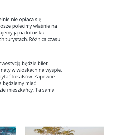
łnie nie opłaca się
rosze polecimy właśnie na
ajemy ją na lotnisku
ch turystach. Różnica czasu
westycją będzie bilet
jonaty w wioskach na wyspie,
opytać lokalsów. Zapewne
ie będziemy mieć
dzie mieszkańcy. Ta sama