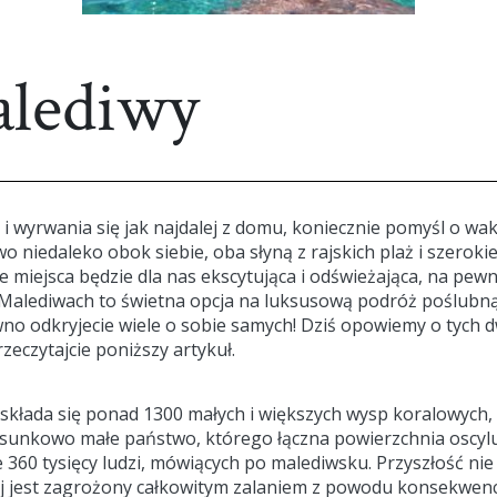
alediwy
 wyrwania się jak najdalej z domu, koniecznie pomyśl o wak
niedaleko obok siebie, oba słyną z rajskich plaż i szerokiej
te miejsca będzie dla nas ekscytująca i odświeżająca, na p
na Malediwach to świetna opcja na luksusową podróż poślubn
wno odkryjecie wiele o sobie samych! Dziś opowiemy o tych 
zeczytajcie poniższy artykuł.
składa się ponad 1300 małych i większych wysp koralowych
tosunkowo małe państwo, którego łączna powierzchnia oscyl
360 tysięcy ludzi, mówiących po malediwsku. Przyszłość nie
j jest zagrożony całkowitym zalaniem z powodu konsekwencj