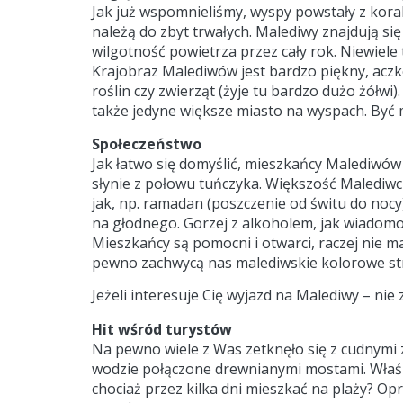
Jak już wspomnieliśmy, wyspy powstały z kora
należą do zbyt trwałych. Malediwy znajdują s
wilgotność powietrza przez cały rok. Niewiele
Krajobraz Malediwów jest bardzo piękny, acz
roślin czy zwierząt (żyje tu bardzo dużo żółwi)
także jedyne większe miasto na wyspach. Być 
Społeczeństwo
Jak łatwo się domyślić, mieszkańcy Malediwów 
słynie z połowu tuńczyka. Większość Malediwcz
jak, np. ramadan (poszczenie od świtu do nocy).
na głodnego. Gorzej z alkoholem, jak wiadom
Mieszkańcy są pomocni i otwarci, raczej nie 
pewno zachwycą nas malediwskie kolorowe str
Jeżeli interesuje Cię wyjazd na Malediwy – ni
Hit wśród turystów
Na pewno wiele z Was zetknęło się z cudnymi
wodzie połączone drewnianymi mostami. Właśni
chociaż przez kilka dni mieszkać na plaży? Op