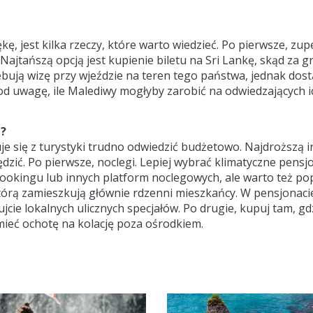
ę, jest kilka rzeczy, które warto wiedzieć. Po pierwsze, zupe
jtańszą opcją jest kupienie biletu na Sri Lankę, skąd za g
bują wizę przy wjeździe na teren tego państwa, jednak dost
od uwagę, ile Malediwy mogłyby zarobić na odwiedzających i
h?
 się z turystyki trudno odwiedzić budżetowo. Najdroższą in
zędzić. Po pierwsze, noclegi. Lepiej wybrać klimatyczne pens
Bookingu lub innych platform noclegowych, ale warto też p
 którą zamieszkują głównie rdzenni mieszkańcy. W pensjonac
cie lokalnych ulicznych specjałów. Po drugie, kupuj tam, g
 mieć ochotę na kolację poza ośrodkiem.