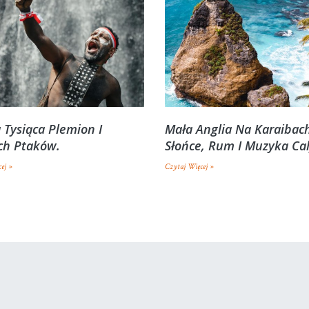
 Tysiąca Plemion I
Mała Anglia Na Karaibac
ch Ptaków.
Słońce, Rum I Muzyka Ca
ej »
Czytaj Więcej »