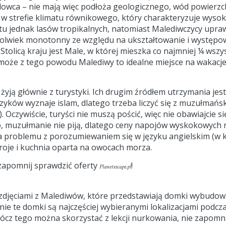
lowca – nie mają więc podłoża geologicznego, wód powierzc
ię w strefie klimatu równikowego, który charakteryzuje wyso
 tu jednak lasów tropikalnych, natomiast Malediwczycy upra
kolwiek monotonny ze względu na ukształtowanie i występo
. Stolicą kraju jest Male, w której mieszka co najmniej ¼ wsz
może z tego powodu Malediwy to idealne miejsce na wakacje 
żyją głównie z turystyki. Ich drugim źródłem utrzymania jest
yków wyznaje islam, dlatego trzeba liczyć się z muzułmańsk
 Oczywiście, turyści nie muszą pościć, więc nie obawiajcie s
o, muzułmanie nie piją, dlatego ceny napojów wyskokowych
ma problemu z porozumiewaniem się w języku angielskim (w k
oje i kuchnia oparta na owocach morza.
e zapomnij sprawdzić oferty
!
Planetescape.pl
 zdjęciami z Malediwów, które przedstawiają domki wybudow
e te domki są najczęściej wybieranymi lokalizacjami podczas
rócz tego można skorzystać z lekcji nurkowania, nie zapomn