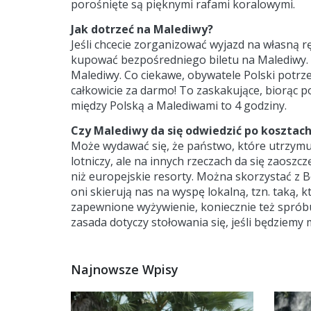
porośnięte są pięknymi rafami koralowymi.
Jak dotrzeć na Malediwy?
Jeśli chcecie zorganizować wyjazd na własną ręk
kupować bezpośredniego biletu na Malediwy. Na
Malediwy. Co ciekawe, obywatele Polski potrze
całkowicie za darmo! To zaskakujące, biorąc p
między Polską a Malediwami to 4 godziny.
Czy Malediwy da się odwiedzić po kosztac
Może wydawać się, że państwo, które utrzymuje
lotniczy, ale na innych rzeczach da się zaoszc
niż europejskie resorty. Można skorzystać z 
oni skierują nas na wyspę lokalną, tzn. taką,
zapewnione wyżywienie, koniecznie też spróbuj
zasada dotyczy stołowania się, jeśli będziemy
Najnowsze Wpisy