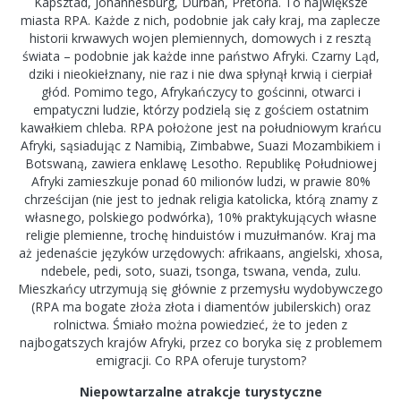
Kapsztad, Johannesburg, Durban, Pretoria. To największe
miasta RPA. Każde z nich, podobnie jak cały kraj, ma zaplecze
historii krwawych wojen plemiennych, domowych i z resztą
świata – podobnie jak każde inne państwo Afryki. Czarny Ląd,
dziki i nieokiełznany, nie raz i nie dwa spłynął krwią i cierpiał
głód. Pomimo tego, Afrykańczycy to gościnni, otwarci i
empatyczni ludzie, którzy podzielą się z gościem ostatnim
kawałkiem chleba. RPA położone jest na południowym krańcu
Afryki, sąsiadując z Namibią, Zimbabwe, Suazi Mozambikiem i
Botswaną, zawiera enklawę Lesotho. Republikę Południowej
Afryki zamieszkuje ponad 60 milionów ludzi, w prawie 80%
chrześcijan (nie jest to jednak religia katolicka, którą znamy z
własnego, polskiego podwórka), 10% praktykujących własne
religie plemienne, trochę hinduistów i muzułmanów. Kraj ma
aż jedenaście języków urzędowych: afrikaans, angielski, xhosa,
ndebele, pedi, soto, suazi, tsonga, tswana, venda, zulu.
Mieszkańcy utrzymują się głównie z przemysłu wydobywczego
(RPA ma bogate złoża złota i diamentów jubilerskich) oraz
rolnictwa. Śmiało można powiedzieć, że to jeden z
najbogatszych krajów Afryki, przez co boryka się z problemem
emigracji. Co RPA oferuje turystom?
Niepowtarzalne atrakcje turystyczne