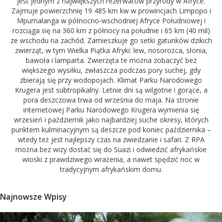
jest jednym z największych rezerwatów przyrody w Afryce.
Zajmuje powierzchnię 19 485 km kw w prowincjach Limpopo i
Mpumalanga w północno-wschodniej Afryce Południowej i
rozciąga się na 360 km z północy na południe i 65 km (40 mil)
ze wschodu na zachód. Zamieszkuje go setki gatunków dzikich
zwierząt, w tym Wielka Piątka Afryki: lew, nosorożca, słonia,
bawoła i lamparta. Zwierzęta te można zobaczyć bez
większego wysiłku, zwłaszcza podczas pory suchej, gdy
zbierają się przy wodopojach. Klimat Parku Narodowego
Krugera jest subtropikalny. Letnie dni są wilgotne i gorące, a
pora deszczowa trwa od września do maja. Na stronie
internetowej Parku Narodowego Krugera wymienia się
wrzesień i październik jako najbardziej suche okresy, których
punktem kulminacyjnym są deszcze pod koniec października –
wtedy też jest najlepszy czas na zwiedzanie i safari. Z RPA
można bez wizy dostać się do Suazi i odwiedzić afrykańskie
wioski z prawdziwego wrażenia, a nawet spędzić noc w
tradycyjnym afrykańskim domu.
Najnowsze Wpisy