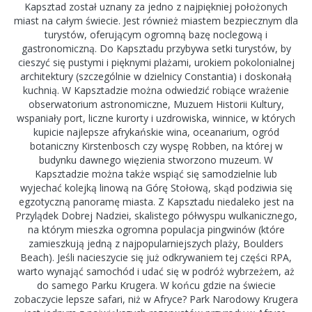
Kapsztad został uznany za jedno z najpiękniej położonych
miast na całym świecie. Jest również miastem bezpiecznym dla
turystów, oferującym ogromną bazę noclegową i
gastronomiczną. Do Kapsztadu przybywa setki turystów, by
cieszyć się pustymi i pięknymi plażami, urokiem pokolonialnej
architektury (szczególnie w dzielnicy Constantia) i doskonałą
kuchnią. W Kapsztadzie można odwiedzić robiące wrażenie
obserwatorium astronomiczne, Muzuem Historii Kultury,
wspaniały port, liczne kurorty i uzdrowiska, winnice, w których
kupicie najlepsze afrykańskie wina, oceanarium, ogród
botaniczny Kirstenbosch czy wyspę Robben, na której w
budynku dawnego więzienia stworzono muzeum. W
Kapsztadzie można także wspiąć się samodzielnie lub
wyjechać kolejką linową na Górę Stołową, skąd podziwia się
egzotyczną panoramę miasta. Z Kapsztadu niedaleko jest na
Przylądek Dobrej Nadziei, skalistego półwyspu wulkanicznego,
na którym mieszka ogromna populacja pingwinów (które
zamieszkują jedną z najpopularniejszych plaży, Boulders
Beach). Jeśli nacieszycie się już odkrywaniem tej części RPA,
warto wynająć samochód i udać się w podróż wybrzeżem, aż
do samego Parku Krugera. W końcu gdzie na świecie
zobaczycie lepsze safari, niż w Afryce? Park Narodowy Krugera