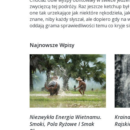
Chociaż obie wyspy obfitowały w świeże jedzen
zwycięzcą tej podróży. Raz jeszcze ketchup b
one tak urzekające jak niektóre rękodzieła, jak
znane, niby każdy słyszał, ale dopiero gdy na 
oddają grama sprawiedliwości temu co kryje się
Najnowsze Wpisy
Niezwykła Energia Wietnamu.
Kraina
Smoki, Pola Ryżowe I Smak
Rajski