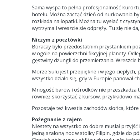
Sama wyspa to pełna profesjonalność kurortu 
hotelu. Można zacząć dzień od nurkowania by w
rozkłada na łopatki. Można tu wysłać z czyst
wytrzyma i wreszcie się odpręży. Tu się nie da
Niczym z pocztówki
Boracay było przedostatnim przystankiem pozna
w ogóle na powierzchni fikcyjnej planety. Odl
gęstwiny dżungli do przemierzania. Wreszcie b
Morze Sulu jest przepiękne i w jego ciepłych,
wszystko działo się, gdy w Europie panował chł
Mnogość barów i ośrodków nie przeszkadza tu 
również skorzystać z kursów, przykładowo mas
Pozostaje też kwestia zachodów słońca, które 
Pożegnanie z rajem
Niestety na wszystko co dobre musiał przyjść i 
jedną szaloną noc w stolicy Filipin, gdzie do