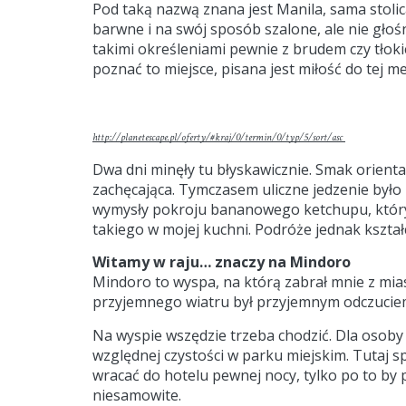
Pod taką nazwą znana jest Manila, sama stolica 
barwne i na swój sposób szalone, ale nie głośn
takimi określeniami pewnie z brudem czy tłok
poznać to miejsce, pisana jest miłość do tej me
http://planetescape.pl/oferty/#kraj/0/termin/0/typ/5/sort/asc
Dwa dni minęły tu błyskawicznie. Smak orientaln
zachęcająca. Tymczasem uliczne jedzenie było 
wymysły pokroju bananowego ketchupu, który
takiego w mojej kuchni. Podróże jednak kształ
Witamy w raju… znaczy na Mindoro
Mindoro to wyspa, na którą zabrał mnie z mia
przyjemnego wiatru był przyjemnym odczuciem, 
Na wyspie wszędzie trzeba chodzić. Dla osoby 
względnej czystości w parku miejskim. Tutaj s
wracać do hotelu pewnej nocy, tylko po to by p
niesamowite.