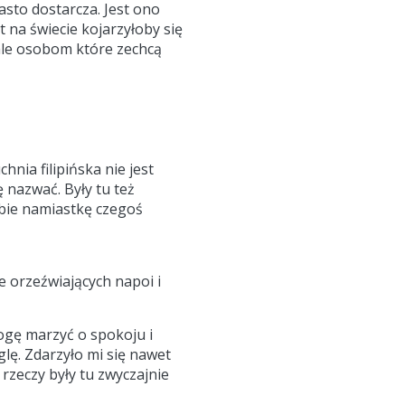
iasto dostarcza. Jest ono
 na świecie kojarzyłoby się
 ale osobom które zechcą
hnia filipińska nie jest
 nazwać. Były tu też
bie namiastkę czegoś
e orzeźwiających napoi i
mogę marzyć o spokoju i
lę. Zdarzyło mi się nawet
rzeczy były tu zwyczajnie