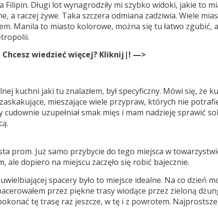
Filipin. Długi lot wynagrodziły mi szybko widoki, jakie to m
e, a raczej żywe. Taka szczera odmiana zadziwia. Wiele miast
iem. Manila to miasto kolorowe, można się tu łatwo zgubić,
tropolii.
Chcesz wiedzieć więcej? Kliknij|! —>
ej kuchni jaki tu znalazłem, był specyficzny. Mówi się, że kuc
zaskakujące, mieszające wiele przypraw, których nie potrafię
 cudownie uzupełniał smak mięs i mam nadzieję sprawić so
cą.
sta prom. Już samo przybycie do tego miejsca w towarzystwi
ale dopiero na miejscu zaczęło się robić bajecznie.
uwielbiającej spacery było to miejsce idealne. Na co dzień 
pacerowałem przez piękne trasy wiodące przez zieloną dżung
okonać tę trasę raz jeszcze, w tę i z powrotem. Najprostsze 