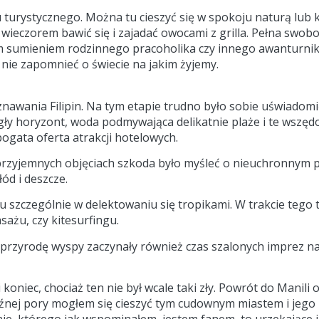
turystycznego. Można tu cieszyć się w spokoju naturą lub 
ieczorem bawić się i zajadać owocami z grilla. Pełna swobo
ym sumieniem rodzinnego pracoholika czy innego awanturnik
, nie zapomnieć o świecie na jakim żyjemy.
wania Filipin. Na tym etapie trudno było sobie uświadomić 
egły horyzont, woda podmywająca delikatnie plaże i te wszęd
ogata oferta atrakcji hotelowych.
 przyjemnych objęciach szkoda było myśleć o nieuchronnym p
ód i deszcze.
szczególnie w delektowaniu się tropikami. W trakcie tego 
ażu, czy kitesurfingu.
przyrodę wyspy zaczynały również czas szalonych imprez na 
koniec, chociaż ten nie był wcale taki zły. Powrót do Manili
 późnej pory mogłem się cieszyć tym cudownym miastem i jeg