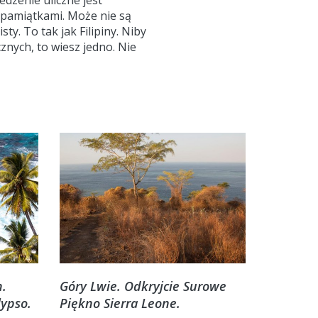
dzenie uliczne jest
 pamiątkami. Może nie są
ty. To tak jak Filipiny. Niby
znych, to wiesz jedno. Nie
h.
Góry Lwie. Odkryjcie Surowe
lypso.
Piękno Sierra Leone.