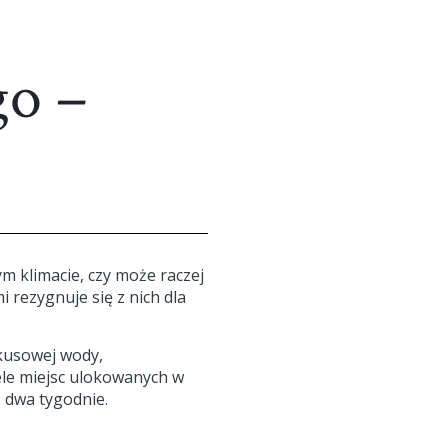
go –
m klimacie, czy może raczej
i rezygnuje się z nich dla
kusowej wody,
ele miejsc ulokowanych w
z dwa tygodnie.