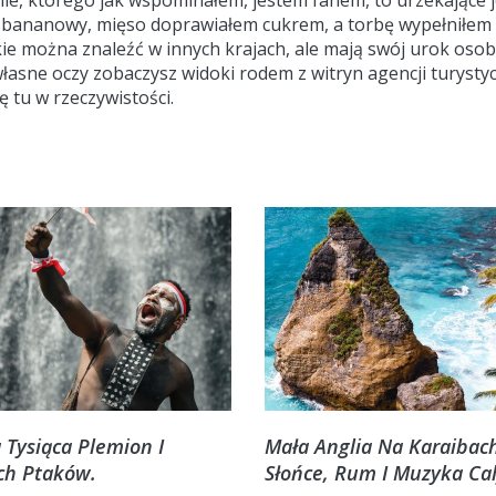
ie, którego jak wspominałem, jestem fanem, to urzekające je
ył bananowy, mięso doprawiałem cukrem, a torbę wypełniłem
ie można znaleźć w innych krajach, ale mają swój urok osobis
własne oczy zobaczysz widoki rodem z witryn agencji turystyc
 tu w rzeczywistości.
 Tysiąca Plemion I
Mała Anglia Na Karaibac
ch Ptaków.
Słońce, Rum I Muzyka Ca