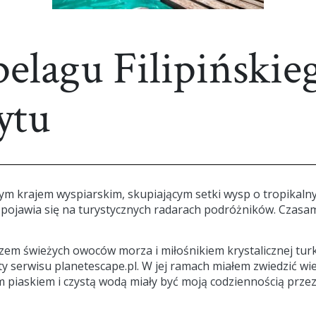
elagu Filipińskie
ytu
tym krajem wyspiarskim, skupiającym setki wysp o tropikalny
sto pojawia się na turystycznych radarach podróżników. Czasam
em świeżych owoców morza i miłośnikiem krystalicznej tur
ty serwisu planetescape.pl. W jej ramach miałem zwiedzić wi
ym piaskiem i czystą wodą miały być moją codziennością prze