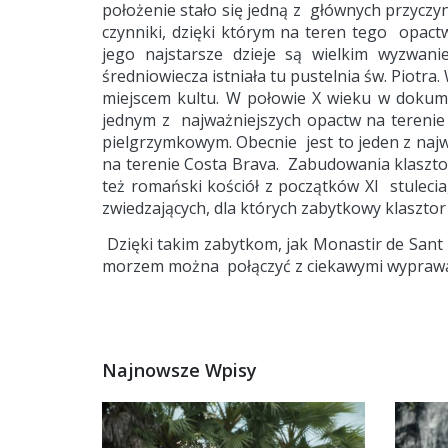
położenie stało się jedną z głównych przyczy
czynniki, dzięki którym na teren tego opact
jego najstarsze dzieje są wielkim wyzwan
średniowiecza istniała tu pustelnia św. Piotr
miejscem kultu. W połowie X wieku w dokume
jednym z najważniejszych opactw na terenie 
pielgrzymkowym. Obecnie jest to jeden z najw
na terenie Costa Brava. Zabudowania klasztor
też romański kościół z początków XI stulec
zwiedzających, dla których zabytkowy klaszto
Dzięki takim zabytkom, jak Monastir de Sant
morzem można połączyć z ciekawymi wyprawami
Najnowsze Wpisy