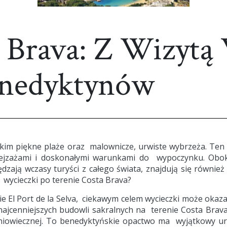
a Brava: Z Wizytą
enedyktynów
tkim piękne plaże oraz malownicze, urwiste wybrzeża. Ten
pejzażami i doskonałymi warunkami do wypoczynku. Ob
dzają wczasy turyści z całego świata, znajdują się również
 wycieczki po terenie Costa Brava?
ie El Port de la Selva, ciekawym celem wycieczki może okaza
ajcenniejszych budowli sakralnych na terenie Costa Brava
edniowiecznej. To benedyktyńskie opactwo ma wyjątkowy ur