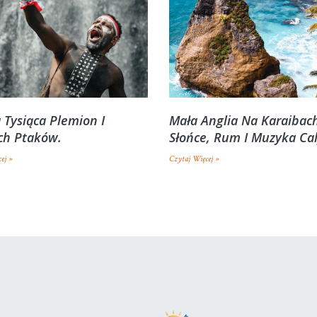
 Tysiąca Plemion I
Mała Anglia Na Karaibac
ch Ptaków.
Słońce, Rum I Muzyka Ca
ej »
Czytaj Więcej »