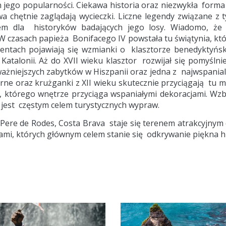
n jego popularności. Ciekawa historia oraz niezwykła forma 
wa chętnie zaglądają wycieczki. Liczne legendy związane z
iem dla historyków badających jego losy. Wiadomo, ż
a. W czasach papieża Bonifacego IV powstała tu świątynia, k
ntach pojawiają się wzmianki o klasztorze benedyktyński
Katalonii. Aż do XVII wieku klasztor rozwijał się pomyśl
ażniejszych zabytków w Hiszpanii oraz jedna z najwspanials
ne oraz krużganki z XII wieku skutecznie przyciągają tu mił
ia, którego wnętrze przyciąga wspaniałymi dekoracjami. W
r jest częstym celem turystycznych wypraw.
 Pere de Rodes, Costa Brava staje się terenem atrakcyjnym
, których głównym celem stanie się odkrywanie piękna his